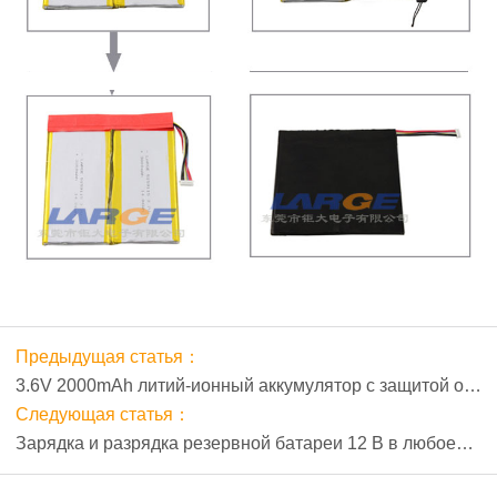
Предыдущая статья：
3.6V 2000mAh литий-ионный аккумулятор с защитой от
взрыва для портативного POS-терминала
Следующая статья：
Зарядка и разрядка резервной батареи 12 В в любое
время Расчетная схема настольного POS-устройства