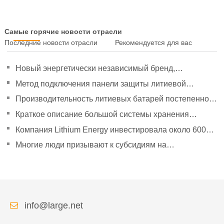
Самые горячие новости отрасли
Последние новости отрасли
Рекомендуется для вас
Новый энергетически независимый бренд,
направленный на политическое руководство, чтобы
Метод подключения панели защиты литиевой
удвоить свое давление
батареи
Производительность литиевых батарей постепенно
улучшилась.
Краткое описание большой системы хранения
энергии Tesla Powerpack
Компания Lithium Energy инвестировала около 600
миллионов юаней в создание дочерних компаний.
Многие люди призывают к субсидиям на
эксплуатацию новых автомобилей в сфере логистики
энергии.
info@large.net