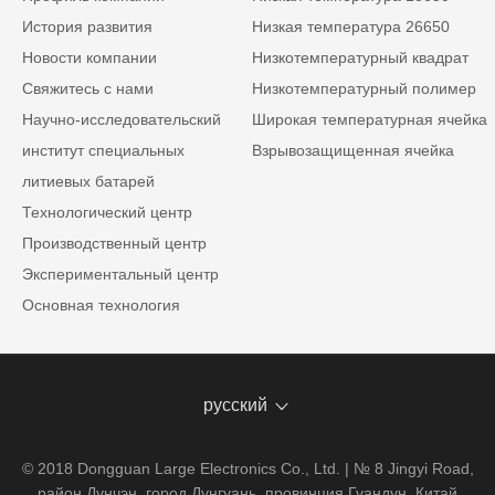
История развития
Низкая температура 26650
Новости компании
Низкотемпературный квадрат
Свяжитесь с нами
Низкотемпературный полимер
Научно-исследовательский
Широкая температурная ячейка
институт специальных
Взрывозащищенная ячейка
литиевых батарей
Технологический центр
Производственный центр
Экспериментальный центр
Основная технология
русский
© 2018 Dongguan Large Electronics Co., Ltd. | № 8 Jingyi Road,
район Дунчэн, город Дунгуань, провинция Гуандун, Китай