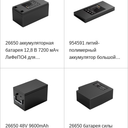
26650 аккумуляторная
954591 литий-
батарея 12,8 В 7200 мАч
полимерный
ЛиФеПО4 для
аккумулятор большой
портативного
емкости 3.7V 5450mAh
устройства
26650 48V 9600mAh
26650 батарея силы