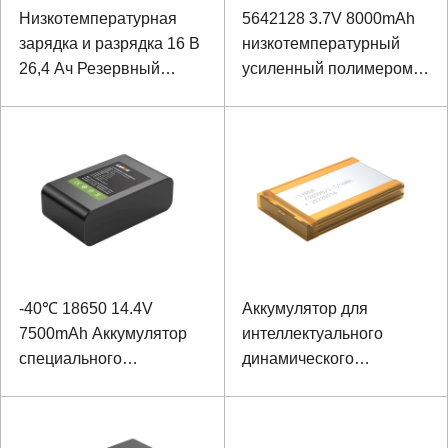
Низкотемпературная
5642128 3.7V 8000mAh
зарядка и разрядка 16 В
низкотемпературный
26,4 Ач Резервный
усиленный полимером
источник питания Литий-
аккумулятор ноутбука
железо-фосфатный
аккумулятор для
хранения энергии
-40℃ 18650 14.4V
Аккумулятор для
7500mAh Аккумулятор
интеллектуального
специального
динамического
оборудования для
монитора ЭКГ 10 Ач 3,7
использования вне
В
помещений