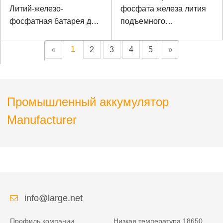
Литий-железо-
фосфата железа лития
фосфатная батарея для
подъемного
коммуникационного
оборудования 48В
оборудования
6000мАх
1
«
2
3
4
5
»
Промышленный аккумулятор
Manufacturer
info@large.net
Профиль компании
Низкая температура 18650