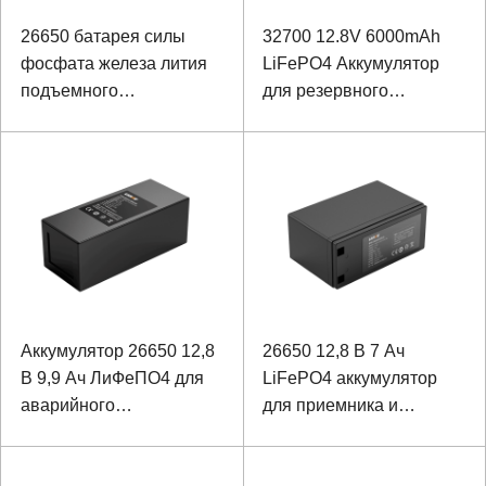
26650 батарея силы
32700 12.8V 6000mAh
фосфата железа лития
LiFePO4 Аккумулятор
подъемного
для резервного
оборудования 48В
источника питания DC
6000мАх
UPS
Аккумулятор 26650 12,8
26650 12,8 В 7 Ач
В 9,9 Ач ЛиФеПО4 для
LiFePO4 аккумулятор
аварийного
для приемника и
навигационного фонаря
передатчика
в аэропорту