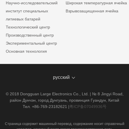
Научно-исследовательский
Широкая температурная ячейка
институт специальных
Взрывозащищенная ячейка
литиевых батарей
Технологический центр
Производственный центр
Экспериментальный центр
Основная технология
русский
© 2018 Dongguan Large Electronics Co., Ltd. | № 8 Jingyi Road,
район Дунчэн, город Дунгуань, провинция Гуандун, Китай
Тел. +86-769-23182621
|
粤ICP备07049936号
Страница содержит машинный перевод, содержание носит справочный