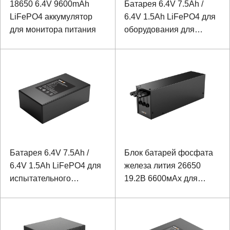
18650 6.4V 9600mAh
Батарея 6.4V 7.5Ah /
LiFePO4 аккумулятор
6.4V 1.5Ah LiFePO4 для
для монитора питания
оборудования для
испытаний
электроэнергии
изогнутой конструкции
Батарея 6.4V 7.5Ah /
Блок батарей фосфата
6.4V 1.5Ah LiFePO4 для
железа лития 26650
испытательного
19.2В 6600мАх для
оборудования
медицинской сердечно-
электроэнергии прямой
легочной машины с
конструкции
протоколом связи
МОЖЕТ