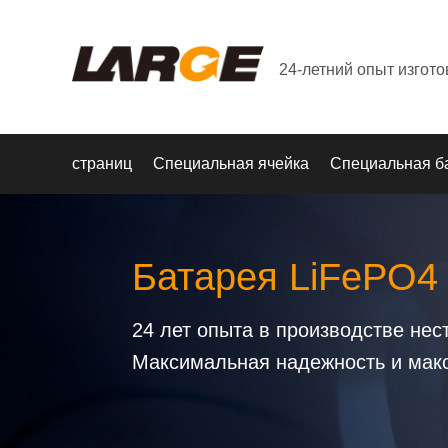
24-летний опыт изгот
страниц
Специальная ячейка
Специальная б
Батарея LiFePO4
24 лет опыта в производстве не
Максимальная надежность и мак