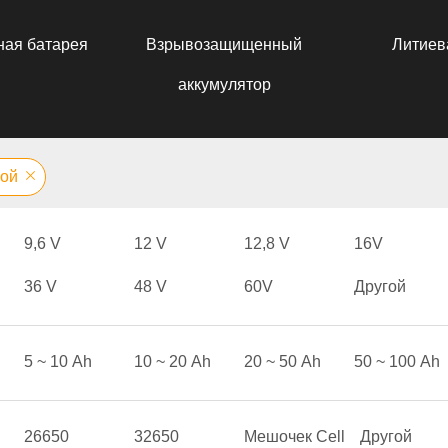
ная батарея
Взрывозащищенный
Литиев
аккумулятор
гой
9,6 V
12 V
12,8 V
16V
36 V
48 V
60V
Другой
5 ~ 10 Аh
10 ~ 20 Аh
20 ~ 50 Аh
50 ~ 100 Аh
26650
32650
Мешочек Cell
Другой