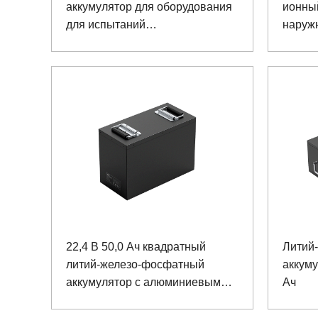
аккумулятор для оборудования
ионны
для испытаний
наруж
производительности
освещ
оборудования с портом связи
SMBUS
22,4 В 50,0 Ач квадратный
Литий
литий-железо-фосфатный
аккуму
аккумулятор с алюминиевым
Ач
корпусом для хирургического
робота