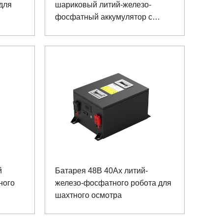
для
шариковый литий-железо-
фосфатный аккумулятор с
шариком для мониторинга
й
Батарея 48В 40Ах литий-
ного
железо-фосфатного робота для
шахтного осмотра