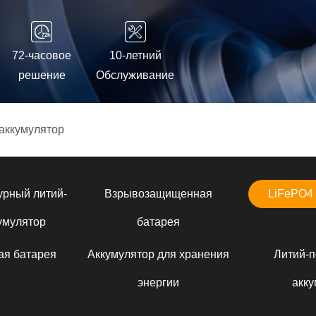
72-часовое
10-летний
решение
Обслуживание
аккумулятор
урный литий-
Взрывозащищенная
LiFePO4 
умулятор
батарея
ая батарея
Аккумулятор для хранения
Литий-
энергии
акку