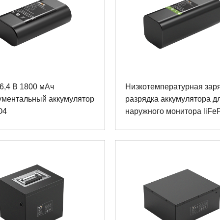
6,4 В 1800 мАч
Низкотемпературная заря
ументальный аккумулятор
разрядка аккумулятора д
O4
наружного монитора liFe
26650 12,8 В 6,6 Ач