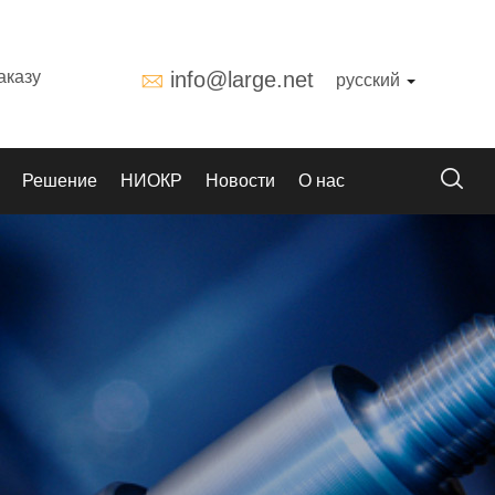
аказу
info@large.net
русский
Решение
НИОКР
Новости
О нас