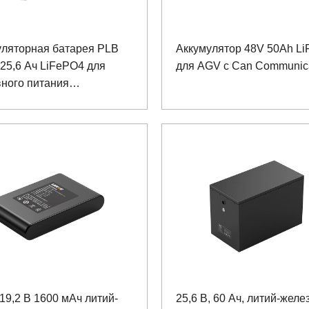
уляторная батарея PLB
Аккумулятор 48V 50Ah L
 25,6 Ач LiFePO4 для
для AGV с Can Communic
ного питания
нского устройства
19,2 В 1600 мАч литий-
25,6 В, 60 Ач, литий-желе