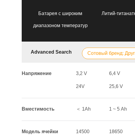
Батарея с широким
Литий-титанат
диапазоном температур
Advanced Search
Сотовый бренд: Дру
Напряжение
3,2 V
6,4 V
24V
25,6 V
Вместимость
＜ 1Аh
1 ~ 5 Аh
Модель ячейки
14500
18650