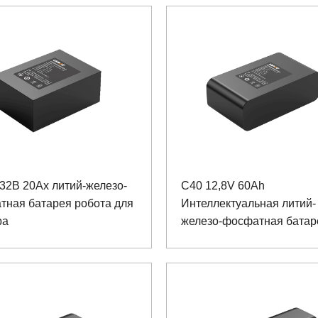
32В 20Ах литий-железо-
C40 12,8V 60Ah
тная батарея робота для
Интеллектуальная литий-
ра
железо-фосфатная батар
видеонаблюдения