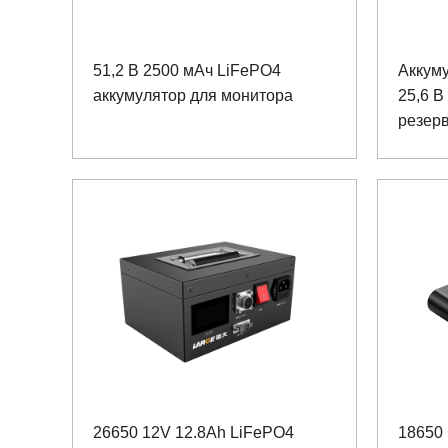
51,2 В 2500 мАч LiFePO4
Аккум
аккумулятор для монитора
25,6 В
резерв
медици
26650 12V 12.8Ah LiFePO4
18650 