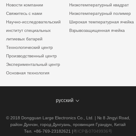
Новости компании
Низкотемпературный квадрат
Свяжитесь с нами
Низкотемпературный полимер
Научно-исследовательский
Широкая температурная ячейка
институт специальных
Взрывозащищенная ячейка
литиевых батарей
Технологический центр
Производственный центр
Экспериментальный центр
Основная технология
русский
© 2018 Dongguan Large Electronics Co., Ltd. | № 8 Jingyi Road,
район Дунчэн, город Дунгуань, провинция Гуандун, Китай
Тел. +86-769-23182621
|
粤ICP备07049936号