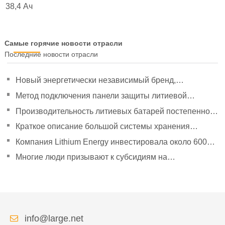
38,4 Ач
Самые горячие новости отрасли
Последние новости отрасли
Новый энергетически независимый бренд,
направленный на политическое руководство, чтобы
Метод подключения панели защиты литиевой
удвоить свое давление
батареи
Производительность литиевых батарей постепенно
улучшилась.
Краткое описание большой системы хранения
энергии Tesla Powerpack
Компания Lithium Energy инвестировала около 600
миллионов юаней в создание дочерних компаний.
Многие люди призывают к субсидиям на
эксплуатацию новых автомобилей в сфере логистики
энергии.
info@large.net