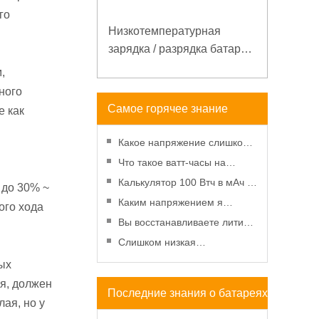
го
Низкотемпературная
зарядка / разрядка батареи
LiFePO4 32V 20Ah для
,
базовой станции
ного
электросвязи с
Самое горячее знание
е как
коммуникацией RS485
батареи
Какое напряжение слишком
низкое для батарейки АА?
Что такое ватт-часы на
Минимальное напряжение,
аккумуляторе - введение и
Калькулятор 100 Втч в мАч -
 до 30% ~
вольтметр и старение
расчет?
Введение, преобразование и
Каким напряжением я
ого хода
использование
должен заряжать
Вы восстанавливаете литий-
аккумулятор 3,7 В?
ионную батарею в
Слишком низкая
морозильной камере?
температура батареи -
тых
эффекты и решения
ся, должен
Последние знания о батареях
ая, но у