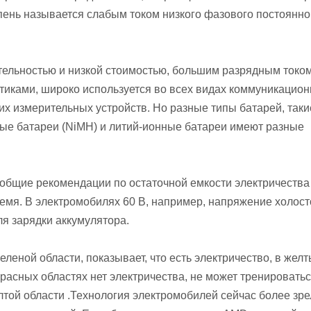
упень называется слабым током низкого фазового постоянно
тельностью и низкой стоимостью, большим разрядным током
тиками, широко используется во всех видах коммуникацион
их измерительных устройств. Но разные типы батарей, таки
ные батареи (NiMH) и литий-ионные батареи имеют разные
общие рекомендации по остаточной емкости электричества
емя. В электромобилях 60 В, например, напряжение холост
ля зарядки аккумулятора.
леной области, показывает, что есть электричество, в жел
красных областях нет электричества, не может тренировать
той области .Технология электромобилей сейчас более зрел