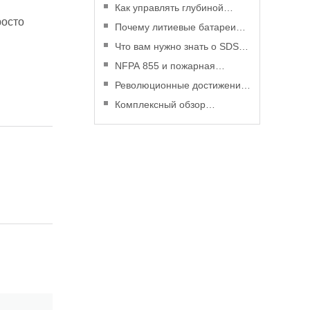
Как управлять глубиной
росто
разряда для повышения
Почему литиевые батареи
производительности
станут более экономичными,
Что вам нужно знать о SDS
литиевой батареи
чем когда-либо, в 2025 году
для литиевых батарей
NFPA 855 и пожарная
безопасность литиевых
Революционные достижения
батарей: практическое
в технологии литиевых
Комплексный обзор
руководство
аккумуляторов
управления рисками
литиевых батарей