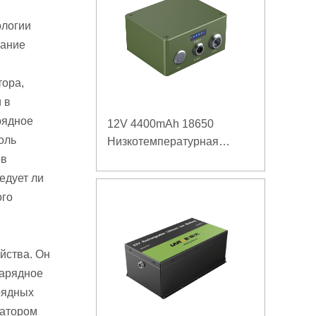
ологии
вание
тора,
 в
рядное
12V 4400mAh 18650
оль
Низкотемпературная
ов
литиевая батарея для
усиленного источника
едует ли
питания
ого
йства. Он
зарядное
рядных
ратором