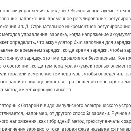
нологии управления зарядкой. Обычно используемые техн
рование напряжения, временное регулирование, регулиро
яжения и т. Д. Отрицательное инкрементное регулирование
методов управления. зарядка, когда напряжение аккумуля
ет определить, что аккумулятор был заполнен для зарядки
авления временем зарядки, когда время зарядки, чтобы за
остоянную зарядку, этот метод является безопасным. Контр
го состояния, когда температура аккумуляторных элемент
улятора или изменение температуры, чтобы определить, сл
окого напряжения оценивается с разрешения перезаряжаем
от метод имеет хорошую гибкость.
ляторных батарей в виде импульсного электрического устро
тличается, например, от другого способа зарядки. Ручное 
нного напряжения. как гибридный метод трехступенчатых за
ограничения зарядного тока, вторая фаза называется импе