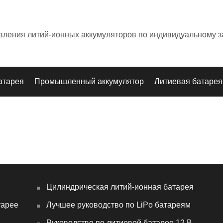
овления литий-ионных аккумуляторов по индивидуальному з
атарея
Промышленный аккумулятор
Литиевая батарея
Цилиндрическая литий-ионная батарея
тарее
Лучшее руководство по LiPo батареям
Руководство по литиевой батарее 12 В