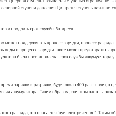
ойств (первая ступень называется ступенью ограничения з
 северной ступени давления Ци, третья ступень называетс
тор и продлить срок службы батареек.
тво может поддерживать процесс зарядки, процесс разряда
рь воды в процессе зарядки также может предотвратить п
мулятора была восстановлена, срок службы аккумулятора у
ремя зарядки и разрядки, будет около 400 раз, значит, в це
иссия аккумулятора. Таким образом, слишком часто заряжат
окого разряда, что опасается "куи электричество". Таким об