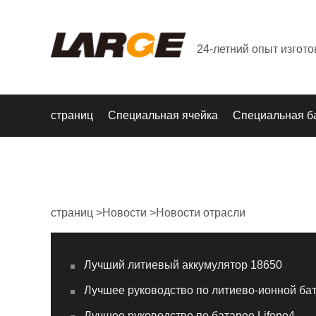
24-летний опыт изгот
страниц
Специальная ячейка
Специальная б
страниц
>
Новости
>
Новости отрасли
Лучший литиевый аккумулятор 18650
Лучшее руководство по литиево-ионной ба
Лучшее руководство по батарее Lifepo4