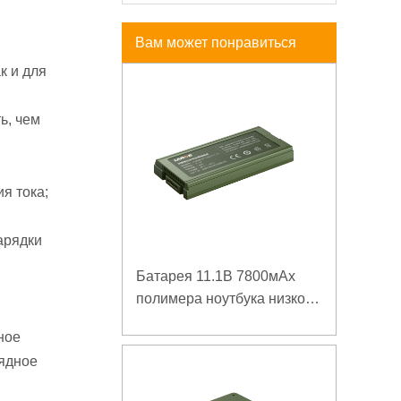
Вам может понравиться
к и для
ь, чем
ия тока;
арядки
Батарея 11.1В 7800мАх
полимера ноутбука низкой
температуры высокой
ное
плотности энергии
рядное
изрезанная