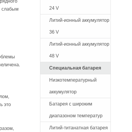
арядного
24 V
я слабым
Литий-ионный аккумулятор
36 V
Литий-ионный аккумулятор
48 V
роблемы
величена.
Специальная батарея
Низкотемпературный
аккумулятор
лом,
Батарея с широким
ь это
диапазоном температур
Литий-титанатная батарея
разом,