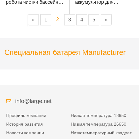
робота чистки бассейна
аккумулятор для
с коммуникацией SMBus
аварийного источника
питания
2
«
1
3
4
5
»
Специальная батарея Manufacturer
info@large.net
Профиль компании
Низкая температура 18650
История развития
Низкая температура 26650
Новости компании
Низкотемпературный квадрат