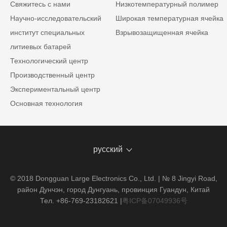
Свяжитесь с нами
Низкотемпературный полимер
Научно-исследовательский
Широкая температурная ячейка
институт специальных
Взрывозащищенная ячейка
литиевых батарей
Технологический центр
Производственный центр
Экспериментальный центр
Основная технология
русский
© 2018 Dongguan Large Electronics Co., Ltd. | № 8 Jingyi Road,
район Дунчэн, город Дунгуань, провинция Гуандун, Китай
Тел. +86-769-23182621
|
粤ICP备07049936号