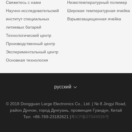
Свяжитесь с нами
Низкотемпературный полимер
Научно-исследовательский
Широкая температурная ячейка
институт специальных
Взрывозащищенная ячейка
литиевых батарей
Технологический центр
Производственный центр
Экспериментальный центр
Основная технология
русский
© 2018 Dongguan Large Electronics Co., Ltd. | № 8 Jingyi Road,
район Дунчэн, город Дунгуань, провинция Гуандун, Китай
Тел. +86-769-23182621
|
粤ICP备07049936号