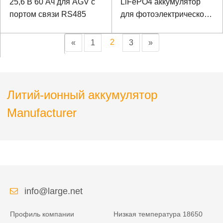
25,6 В 60 Ач для AGV с
LiFePO4 аккумулятор
портом связи RS485
для фотоэлектрического
блока управления с
портом связи RS485
2
«
1
3
»
Литий-ионный аккумулятор
Manufacturer
info@large.net
Профиль компании
Низкая температура 18650