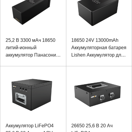
25,2 В 3300 мАч 18650
18650 24V 13000mAh
литий-ионный
Аккумуляторная батарея
аккумулятор Панасоник
Lishen Аккумулятор для
для восстановительного
интеллектуального
лечения послеродового
робота с портом связи
периода
I2C
Аккумулятор LiFePO4
26650 25,6 В 20 Ач