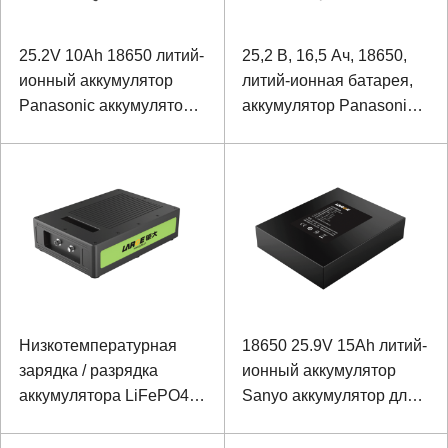
25.2V 10Ah 18650 литий-
25,2 В, 16,5 Ач, 18650,
ионный аккумулятор
литий-ионная батарея,
Panasonic аккумулятор
аккумулятор Panasonic
для интеллектуального
для гидролокатора
сверлильного станка
изображения морского
дна с высоким
разрешением
Низкотемпературная
18650 25.9V 15Ah литий-
зарядка / разрядка
ионный аккумулятор
аккумулятора LiFePO4
Sanyo аккумулятор для
25,6 В, 40 Ач для
рентгеновского
беспроводной системы
аппарата