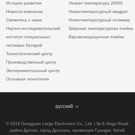
История развития
Низкая температура 26650
Новости компании
Низкотемпературный квадрат
Свяжитесь с нами
Низкотемпературный полимер
Научно-исследовательский
Широкая температурная ячейка
институт специальных
Взрывозащищенная ячейка
литиевых батарей
Технологический центр
Производственный центр
Экспериментальный центр
Основная технология
русский
© 2018 Dongguan Large Electronics Co., Ltd. | № 8 Jingyi Road,
район Дунчэн, город Дунгуань, провинция Гуандун, Китай