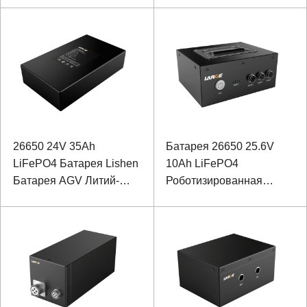
нефтяных
месторождениях
26650 24V 35Ah
Батарея 26650 25.6V
LiFePO4 Батарея Lishen
10Ah LiFePO4
Батарея AGV Литий-
Роботизированная
ионная батарея
контролируя литий-
ионную батарею с
коммуникацией RS485