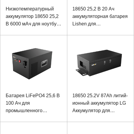
Низкотемпературный
18650 25,2 В 20 Ач
аккумулятор 18650 25,2
аккумуляторная батарея
В 6000 мАч для ноутбука
Lishen для
специального
автомобильного
назначения
источника питания с
RS232 и RS485
Батарея LiFePO4 25,6 В
18650 25.2V 87Ah литий-
100 Ач для
ионный аккумулятор LG
промышленного
Аккумулятор для
резервного источника
промышленного
питания с
оборудования с RS232
коммуникацией RS485
И RS485 связью