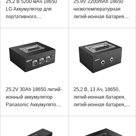
25,2 В 5200 мАч 18650
25.9V 2200mAh 18650
LG Аккумулятор для
низкотемпературная
портативного
литий-ионная батарея
оборудования
для
низкотемпературного
детектора
25.2V 30Ah 18650 литий-
25,2 В, 13 Ач, 18650,
ионный аккумулятор
литий-ионная батарея,
Panasonic Аккумулятор
литий-ионная батарея,
для детектора
для оборудования
высокоскоростной
мониторинга
рельсовой контактной
окружающей среды с
сети
портом связи RS 485