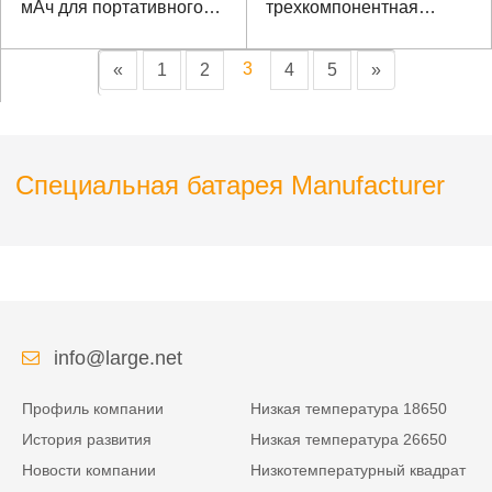
мАч для портативного
трехкомпонентная
терминала
батарея для
оборудования
3
«
1
2
4
5
»
обнаружения
электросети
Специальная батарея Manufacturer
info@large.net
Профиль компании
Низкая температура 18650
История развития
Низкая температура 26650
Новости компании
Низкотемпературный квадрат