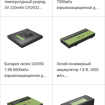
температурный разряд,
7000мАх
3V 210mAh CR2032
взрывозащищенная для
кнопочный элемент
оборудования контроля
Батарея лития 103450
Литий-полимерный
7.4В 6600мАх
аккумулятор 7,6 В, 1650
взрывозащищенная для
мАч,
оборудования
низкотемпературный,
обнаружения
-40 ℃ для портативного
планшета с протоколом
связи IIC