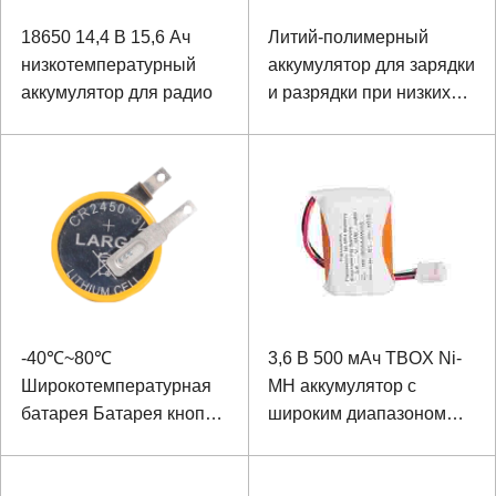
18650 14,4 В 15,6 Ач
Литий-полимерный
низкотемпературный
аккумулятор для зарядки
аккумулятор для радио
и разрядки при низких
температурах -20 ℃
11582150, 11,1 В, 10 Ач
для шкафа Smart
Express
-40℃~80℃
3,6 В 500 мАч TBOX Ni-
Широкотемпературная
MH аккумулятор с
батарея Батарея кнопки
широким диапазоном
CR2450 3V 600mAh
температур для
автомобильного ALU