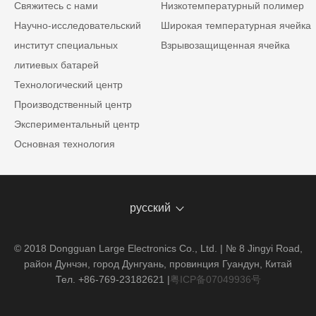
Свяжитесь с нами
Низкотемпературный полимер
Научно-исследовательский
Широкая температурная ячейка
институт специальных
Взрывозащищенная ячейка
литиевых батарей
Технологический центр
Производственный центр
Экспериментальный центр
Основная технология
русский
© 2018 Dongguan Large Electronics Co., Ltd. | № 8 Jingyi Road,
район Дунчэн, город Дунгуань, провинция Гуандун, Китай
Тел. +86-769-23182621
|
粤ICP备07049936号