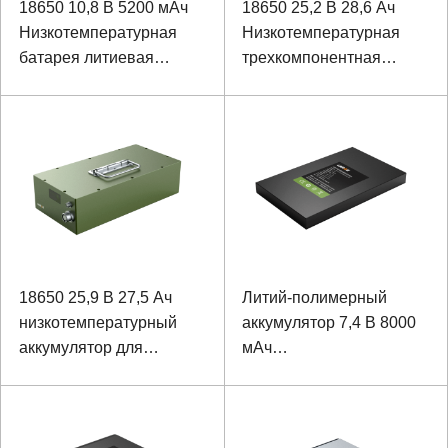
18650 10,8 В 5200 мАч
18650 25,2 В 28,6 Ач
Низкотемпературная
Низкотемпературная
батарея литиевая
трехкомпонентная
кобальтовая кислотная
батарея высокой
батарея для терминала
мощности для Rbital
Ханхельд
Instrumentation
18650 25,9 В 27,5 Ач
Литий-полимерный
низкотемпературный
аккумулятор 7,4 В 8000
аккумулятор для
мАч
разогрева сумок
низкотемпературный
аккумулятор для
прочного планшетного
компьютера