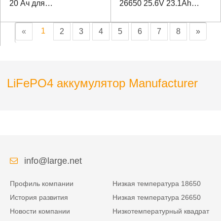
20 Ач для
26650 25.6V 23.1Ah
интеллектуального
Инспекционный робот
видеонаблюдения
LiFePO4 Батарея
1
«
2
3
4
5
6
7
8
»
LiFePO4 аккумулятор Manufacturer
info@large.net
Профиль компании
Низкая температура 18650
История развития
Низкая температура 26650
Новости компании
Низкотемпературный квадрат