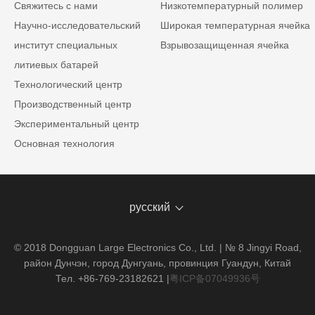
Свяжитесь с нами
Низкотемпературный полимер
Научно-исследовательский
Широкая температурная ячейка
институт специальных
Взрывозащищенная ячейка
литиевых батарей
Технологический центр
Производственный центр
Экспериментальный центр
Основная технология
русский
© 2018 Dongguan Large Electronics Co., Ltd. | № 8 Jingyi Road,
район Дунчэн, город Дунгуань, провинция Гуандун, Китай
Тел. +86-769-23182621
|
粤ICP备07049936号