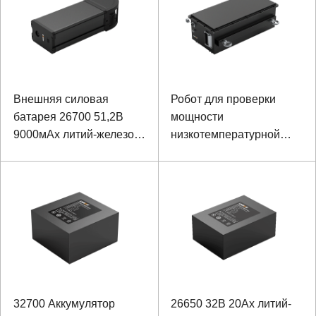
Внешняя силовая
Робот для проверки
батарея 26700 51,2В
мощности
9000мАх литий-железо-
низкотемпературной
фосфатного робота
зарядки и разрядки
косточки
Литий-железо-
фосфатный аккумулятор
32700 Аккумулятор
26650 32В 20Ах литий-