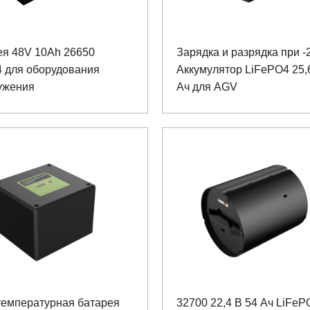
ея 48V 10Ah 26650
Зарядка и разрядка при -
4 для оборудования
Аккумулятор LiFePO4 25,
ужения
Ач для AGV
температурная батарея
32700 22,4 В 54 Ач LiFeP