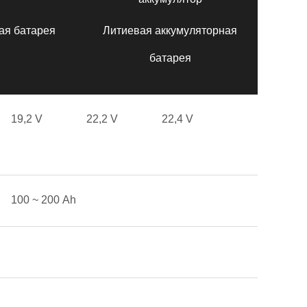
ая батарея
Литиевая аккумуляторная
батарея
19,2 V
22,2 V
22,4 V
100 ~ 200 Аh