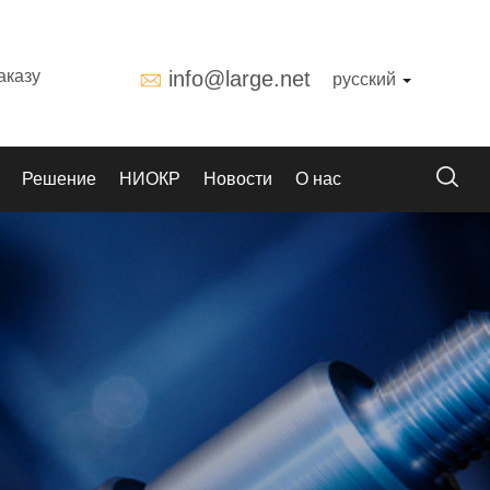
аказу
info@large.net
русский
Решение
НИОКР
Новости
О нас