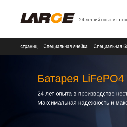
24-летний опыт изгот
страниц
Специальная ячейка
Специальная б
Батарея LiFePO4
24 лет опыта в производстве не
Максимальная надежность и мак