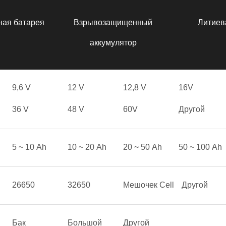
ная батарея
Взрывозащищенный
Литиев
аккумулятор
9,6 V
12 V
12,8 V
16V
36 V
48 V
60V
Другой
5 ~ 10 Аh
10 ~ 20 Аh
20 ~ 50 Аh
50 ~ 100 Аh
26650
32650
Мешочек Cell
Другой
Бак
Большой
Другой