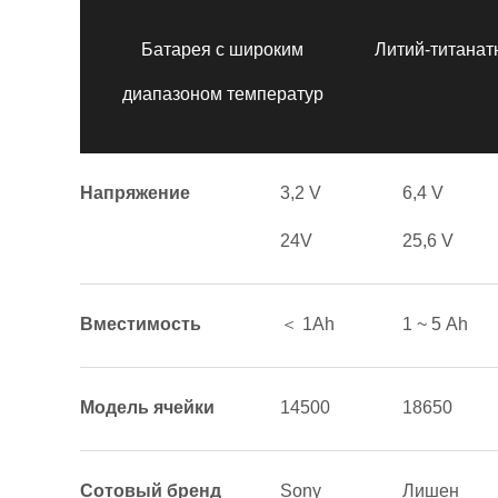
Батарея с широким
Литий-титанат
диапазоном температур
Напряжение
3,2 V
6,4 V
24V
25,6 V
Вместимость
＜ 1Аh
1 ~ 5 Аh
Модель ячейки
14500
18650
Сотовый бренд
Sony
Лишен