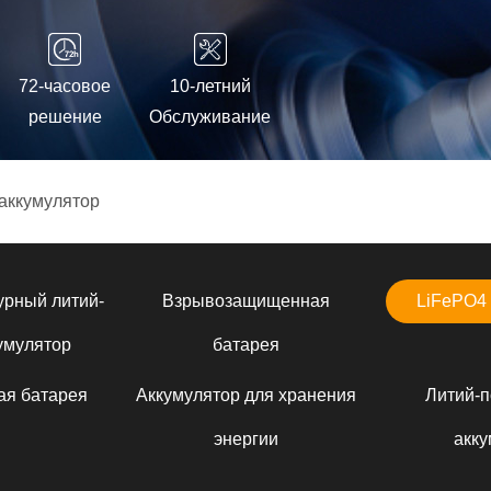
72-часовое
10-летний
решение
Обслуживание
аккумулятор
урный литий-
Взрывозащищенная
LiFePO4 
умулятор
батарея
ая батарея
Аккумулятор для хранения
Литий-
энергии
акку