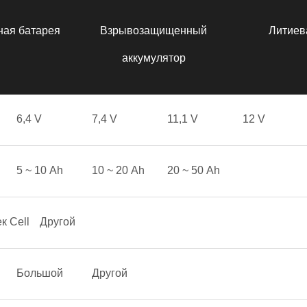
ная батарея
Взрывозащищенный
Литиев
аккумулятор
6,4 V
7,4 V
11,1 V
12 V
5 ~ 10 Аh
10 ~ 20 Аh
20 ~ 50 Аh
к Cell
Другой
Большой
Другой