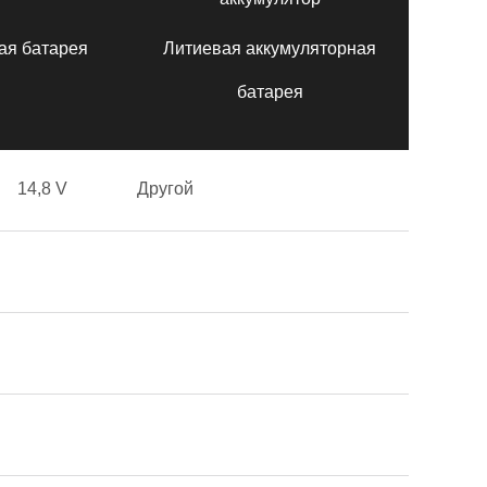
ая батарея
Литиевая аккумуляторная
батарея
14,8 V
Другой