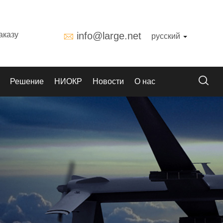
аказу
info@large.net
русский
Решение
НИОКР
Новости
О нас