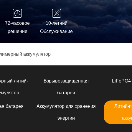
72-часовое
10-летний
решение
Обслуживание
лимерный аккумулятор
урный литий-
Взрывозащищенная
LiFePO4 
умулятор
батарея
ая батарея
Аккумулятор для хранения
Литий-
энергии
акку