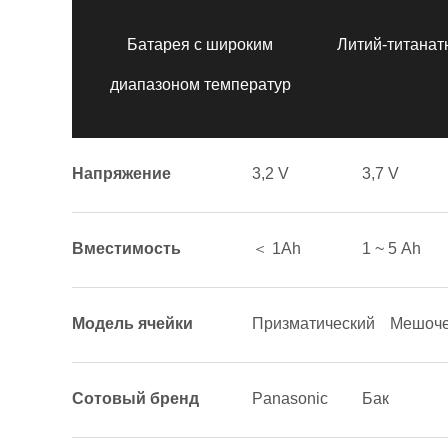
Батарея с широким
Литий-титанат
диапазоном температур
Напряжение
3,2 V
3,7 V
Вместимость
＜ 1Аh
1 ~ 5 Аh
Модель ячейки
Призматический
Мешоче
Сотовый бренд
Panasonic
Бак