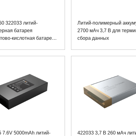
60 322033 литий-
Литий-полимерный аккум
ерная батарея
2700 мАч 3,7 В для терм
тово-кислотная батарея
сбора данных
 7.6V 5000mAh литий-
422033 3,7 В 260 мАч лит