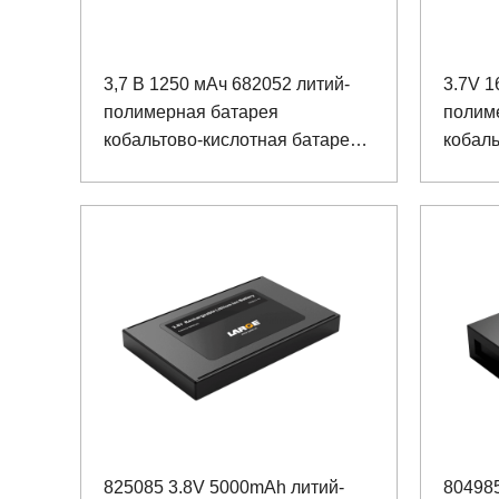
3,7 В 1250 мАч 682052 литий-
3.7V 1
полимерная батарея
полим
кобальтово-кислотная батарея
кобаль
лития
лития
825085 3.8V 5000mAh литий-
804985