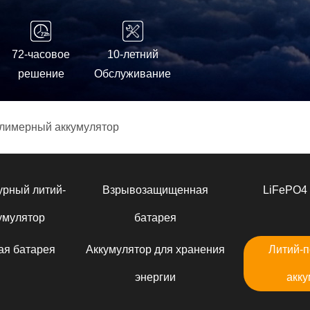
72-часовое
10-летний
решение
Обслуживание
лимерный аккумулятор
урный литий-
Взрывозащищенная
LiFePO4 
умулятор
батарея
ая батарея
Аккумулятор для хранения
Литий-
энергии
акку