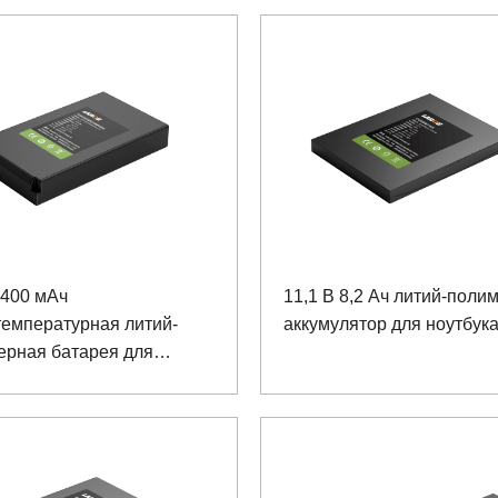
2400 мАч
11,1 В 8,2 Ач литий-пол
температурная литий-
аккумулятор для ноутбук
ерная батарея для
го терминала