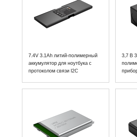
7.4V 3.1Ah литий-полимерный
3,7 В 
аккумулятор для ноутбука с
полим
протоколом связи I2C
прибо