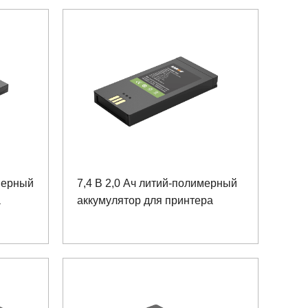
имерный
7,4 В 2,0 Ач литий-полимерный
а
аккумулятор для принтера