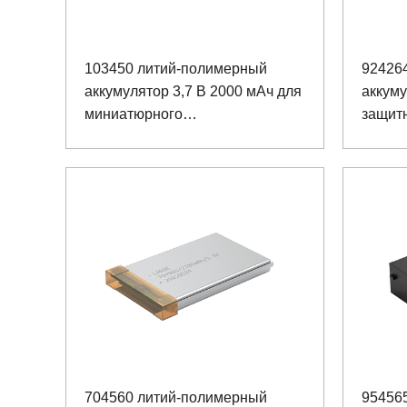
103450 литий-полимерный
92426
аккумулятор 3,7 В 2000 мАч для
аккуму
миниатюрного
защитн
взрывозащищенного фары
704560 литий-полимерный
95456