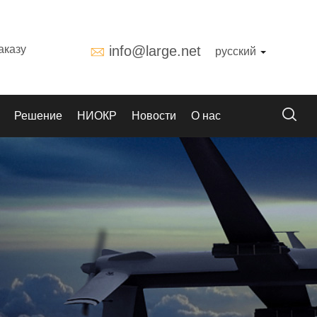
аказу
info@large.net
русский
Решение
НИОКР
Новости
О нас