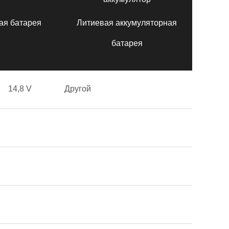
ая батарея
Литиевая аккумуляторная
батарея
14,8 V
Другой