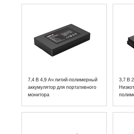
7,4 В 4,9 Ач литий-полимерный
3,7 В 
аккумулятор для портативного
Низко
монитора
полим
ручно