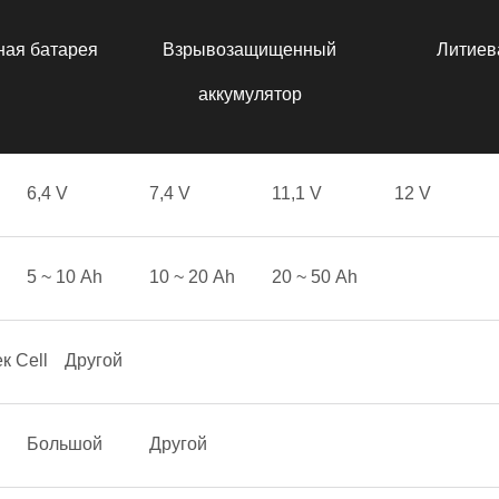
ная батарея
Взрывозащищенный
Литиев
аккумулятор
6,4 V
7,4 V
11,1 V
12 V
5 ~ 10 Аh
10 ~ 20 Аh
20 ~ 50 Аh
к Cell
Другой
Большой
Другой