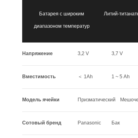
Батарея с широким
Литий-титанат
диапазоном температур
Напряжение
3,2 V
3,7 V
Вместимость
＜ 1Аh
1 ~ 5 Аh
Модель ячейки
Призматический
Мешоче
Сотовый бренд
Panasonic
Бак